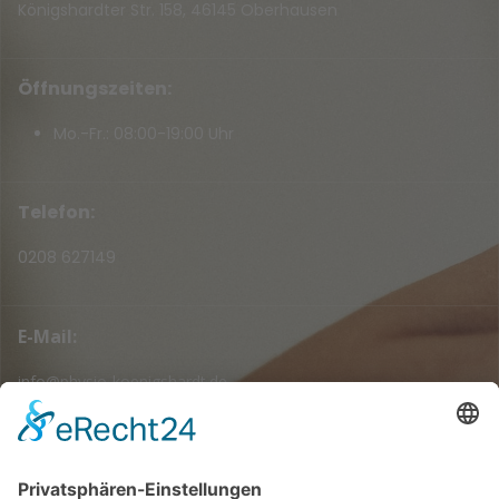
Königshardter Str. 158, 46145 Oberhausen
Öffnungszeiten:
Mo.-Fr.: 08:00-19:00 Uhr
Telefon:
0208 627149
E-Mail:
info@physio-koenigshardt.de