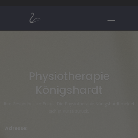
Physiotherapie
Königshardt
Ihre Gesundheit im Fokus. Die Physiotherapie Königshardt meldet
sich in Kürze zurück.
Adresse: