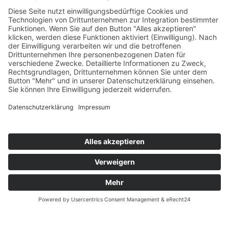
Anschrift
Velsenstraße 7, 46240 Bottrop
(Termine nach Vereinbarung)
So erreichen Sie Uns
+49-163-173-193-4
+49-2041-3087820
Sicherheitsinformationen
Impressum
Datenschutz
© 2026 SWAN. All Rights Reserved.
Design & Developed by SWAN