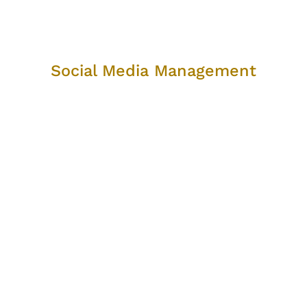
Social Media Management
Social Media Management
Bedienen Sie die Bedürfnisse Ihrer Kunden durch soziale
Netzwerke. Mit den richtigen Schnittstellen zu Kunden
und Partnern verhelfen wir Ihnen zur Verwirklichung
Ihrer Ziele.