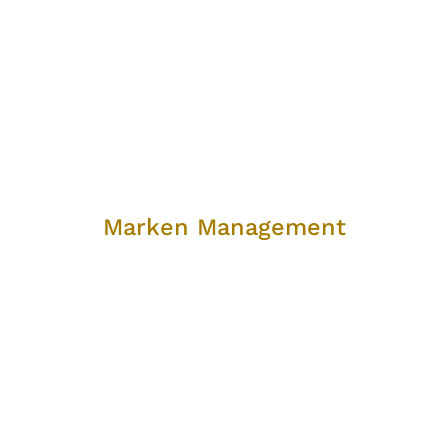
Marken Management
Marken Management
Schaffen Sie Identifikation mit Ihrer Marke und
verdichten Sie so Ihre Vorteilsargumente beim Kunden.