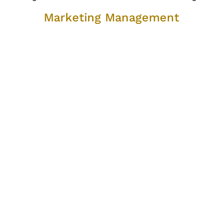
Marketing Management
Marketing Management
Wir unterstützen Sie bei der Planung, Steuerung und
Kontrolle Ihrer Unternehmensaktivitäten im Hinblick auf
die Markterfordernisse.