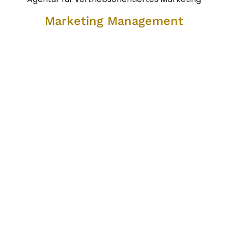
Marketing Management
Marketing Management
Wir unterstützen Sie bei der Planung, Steuerung und
Kontrolle Ihrer Unternehmensaktivitäten im Hinblick auf
die Markterfordernisse.