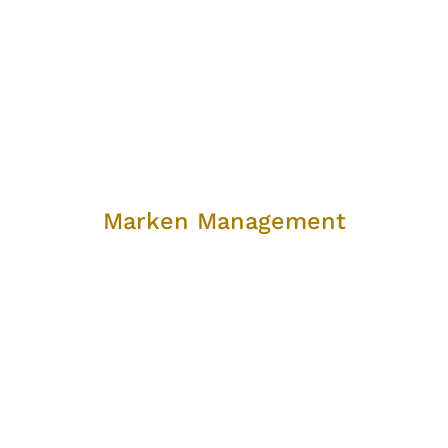
Marken Management
Marken Management
Schaffen Sie Identifikation mit Ihrer Marke und
verdichten Sie so Ihre Vorteilsargumente beim Kunden.