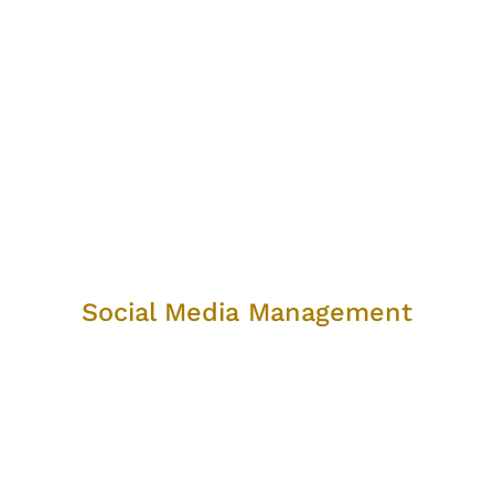
Social Media Management
Social Media Management
Bedienen Sie die Bedürfnisse Ihrer Kunden durch soziale
Netzwerke. Mit den richtigen Schnittstellen zu Kunden
und Partnern verhelfen wir Ihnen zur Verwirklichung