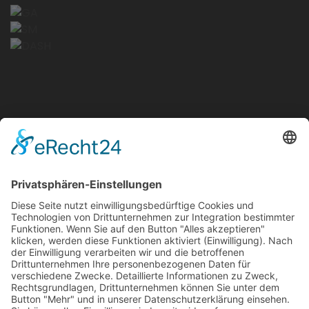
Anschrift
Velsenstraße 7, 46240 Bottrop
(Termine nach Vereinbarung)
So erreichen Sie Uns
+49-163-173-193-4
+49-2041-3087820